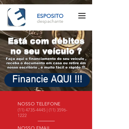
ESPOSITO
despachante
Está com débitos
no seu veículo ?
Faça aqui o financiamento do seu veículo ,
receba o documento em casa ou retire em
nosso escritório , é muito fácil e rápido !!!
Financie AQUI !!!
NOSSO TELEFONE
(11) 4735-4445
|
(11) 3596-
1222
NOSSO EMAIL