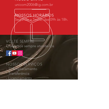
unicom2006@ig.com.br
NOSSOS HORÁRIOS
Segunda a Sexta, das 09h às 18h.
VOLTE SEMPRE
Queremos sempre atende-los
NOSSOS SERVIÇOS
- 1º Emplacamento
- Transferência
- Licenciamento
- Financiamento
- Recurso de Multas
- Regularização Sinistro
ENCONTRE-NOS
Estamos localizados na